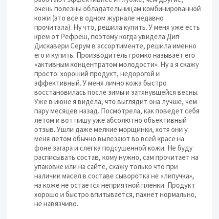
очень полезны обладательницам комбинированной
кожи (это все в одном журнале недавно
прочитала). Ну что, решила купить. У меня уже есть
крем от Рефреш, поэтому когда увидела Дип
Дискавери Серум в ассортименте, решила именно
его и купить. Производитель громко называет его
«активным концентратом молодости». Ну а я скажу
просто: хороший продукт, недорогой и
эффективный. У меня лично кожа быстро
восстановилась после зимы и затянувшейся весны.
Уже в июне я видела, что выглядит она лучше, чем
пару месяцев назад. Посмотрела, как поведет себя
летом и вот пишу уже абсолютно объективный
отзыв. Ушли даже мелкие морщинки, хотя они у
меня летом обычно вылезают во всей красе на
фоне загара и слегка подсушенной кожи. Не буду
расписывать состав, кому нужно, сам прочитает на
упаковке или на сайте, скажу только что при
наличии масел в составе сыворотка не «липучка»,
на коже не остается неприятной пленки. Продукт
хорошо и быстро впитывается, пахнет нормально,
не навязчиво.