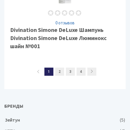
0 отзывов
Divination Simone DeLuxe Шампунь
Divination Simone DeLuxe Люминокс
шайн №001
1
2
3
4
БРЕНДЫ
Зейтун
(5)