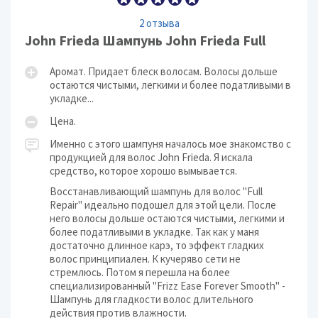
2 отзыва
John Frieda Шампунь John Frieda Full
Аромат. Придает блеск волосам. Волосы дольше
остаются чистыми, легкими и более податливыми в
укладке...
Цена.
Именно с этого шампуня началось мое знакомство с
продукцией для волос John Frieda. Я искала
средство, которое хорошо вымывается.
Восстанавливающий шампунь для волос "Full
Repair" идеально подошел для этой цели. После
него волосы дольше остаются чистыми, легкими и
более податливыми в укладке. Так как у маня
достаточно длинное карэ, то эффект гладких
волос принципиален. К кучеряво сети не
стремлюсь. Потом я перешла на более
специализированный "Frizz Ease Forever Smooth" -
Шампунь для гладкости волос длительного
действия против влажности.