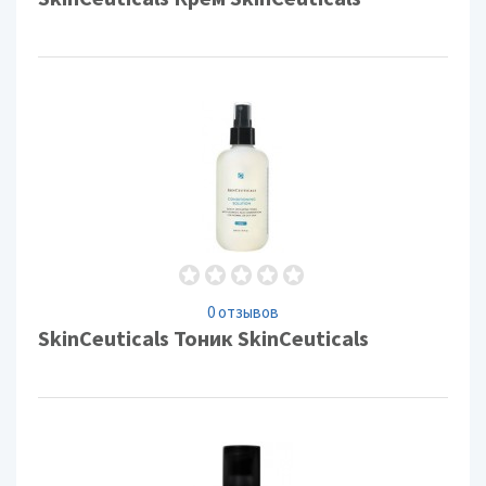
0 отзывов
SkinCeuticals Тоник SkinCeuticals