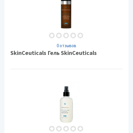
0 отзывов
SkinCeuticals Гель SkinCeuticals