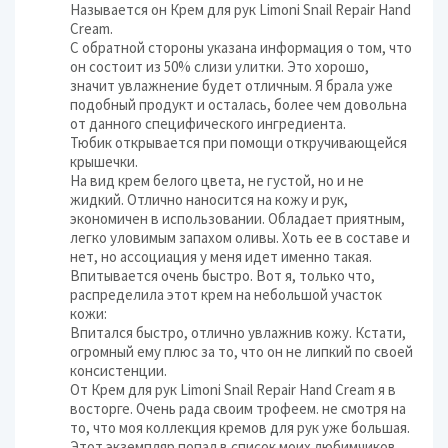
Называется он Крем для рук Limoni Snail Repair Hand
Cream.
С обратной стороны указана информация о том, что
он состоит из 50% слизи улитки. Это хорошо,
значит увлажнение будет отличным. Я брала уже
подобный продукт и осталась, более чем довольна
от данного специфического ингредиента.
Тюбик открывается при помощи откручивающейся
крышечки.
На вид крем белого цвета, не густой, но и не
жидкий. Отлично наносится на кожу и рук,
экономичен в использовании. Обладает приятным,
легко уловимым запахом оливы. Хоть ее в составе и
нет, но ассоциация у меня идет именно такая.
Впитывается очень быстро. Вот я, только что,
распределила этот крем на небольшой участок
кожи:
Впитался быстро, отлично увлажнив кожу. Кстати,
огромный ему плюс за то, что он не липкий по своей
консистенции.
От Крем для рук Limoni Snail Repair Hand Cream я в
восторге. Очень рада своим трофеем. не смотря на
то, что моя коллекция кремов для рук уже большая.
Этот экземпляр попал в список моих любимчиков.