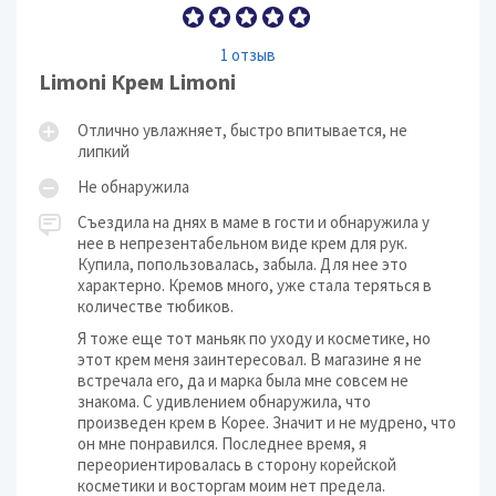
1 отзыв
Limoni Крем Limoni
Отлично увлажняет, быстро впитывается, не
липкий
Не обнаружила
Съездила на днях в маме в гости и обнаружила у
нее в непрезентабельном виде крем для рук.
Купила, попользовалась, забыла. Для нее это
характерно. Кремов много, уже стала теряться в
количестве тюбиков.
Я тоже еще тот маньяк по уходу и косметике, но
этот крем меня заинтересовал. В магазине я не
встречала его, да и марка была мне совсем не
знакома. С удивлением обнаружила, что
произведен крем в Корее. Значит и не мудрено, что
он мне понравился. Последнее время, я
переориентировалась в сторону корейской
косметики и восторгам моим нет предела.