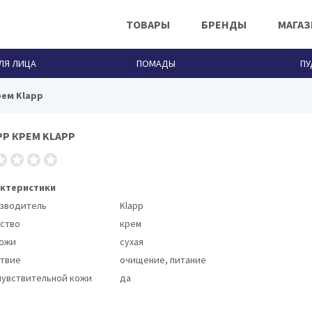
ТОВАРЫ
БРЕНДЫ
МАГА
ЛЯ ЛИЦА
ПОМАДЫ
ПУ
рем Klapp
PP КРЕМ KLAPP
Кремы и сыворотки для лица Klapp
ктеристики
зводитель
Klapp
ство
крем
кожи
сухая
твие
очищение, питание
чувствительной кожи
да