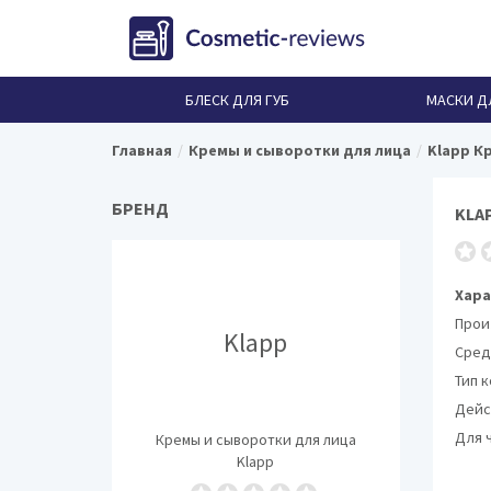
БЛЕСК ДЛЯ ГУБ
МАСКИ Д
Главная
Кремы и сыворотки для лица
Klapp К
БРЕНД
KLA
Хара
Прои
Klapp
Сред
Тип 
Дейс
Для 
Кремы и сыворотки для лица
Klapp