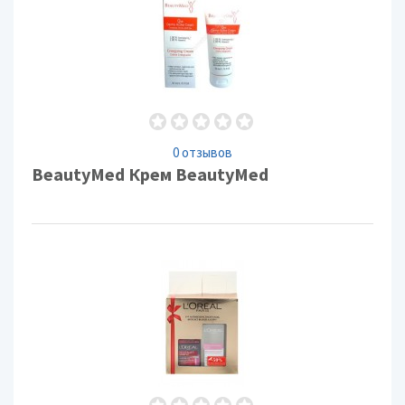
0 отзывов
BeautyMed Крем BeautyMed